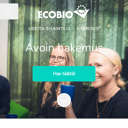
Vaihda kieli
URAVALIKKO
USEITA SIJAINTEJA
·
HYBRIDI
Avoin hakemus
Hae täältä!