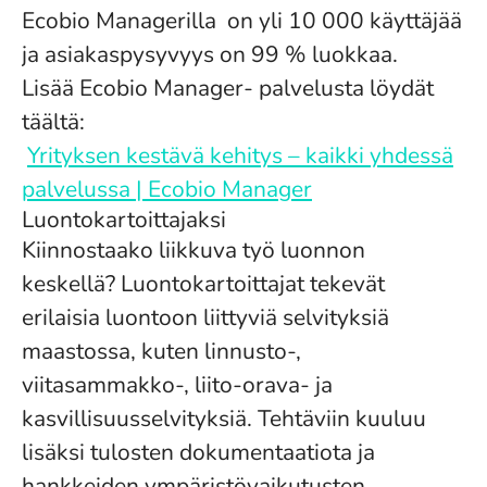
Ecobio Managerilla on yli 10 000 käyttäjää
ja asiakaspysyvyys on 99 % luokkaa.
Lisää Ecobio Manager- palvelusta löydät
täältä:
Yrityksen kestävä kehitys – kaikki yhdessä
palvelussa | Ecobio Manager
Luontokartoittajaksi
Kiinnostaako liikkuva työ luonnon
keskellä? Luontokartoittajat tekevät
erilaisia luontoon liittyviä selvityksiä
maastossa, kuten linnusto-,
viitasammakko-, liito-orava- ja
kasvillisuusselvityksiä. Tehtäviin kuuluu
lisäksi tulosten dokumentaatiota ja
hankkeiden ympäristövaikutusten