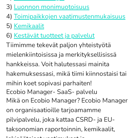
3)
Luonnon monimuotoisuus
4)
Toimipaikkojen vaatimustenmukaisuus
5)
Kemikaalit
6)
Kestävät tuotteet ja palvelut
Tiimimme tekevät paljon yhteistyötä
mielenkiintoisissa ja merkityksellisissä
hankkeissa. Voit halutessasi mainita
hakemuksessasi, mikä tiimi kiinnostaisi tai
mihin koet sopivasi parhaiten!
Ecobio Manager- SaaS- palvelu
Mikä on Ecobio Manager? Ecobio Manager
on organisaatioille tarjoamamme
pilvipalvelu, joka kattaa CSRD- ja EU-
taksonomian raportoinnin, kemikaalit,