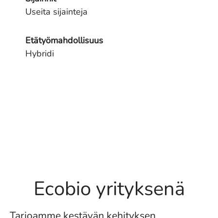
Useita sijainteja
Etätyömahdollisuus
Hybridi
Ecobio yrityksenä
Tarjoamme kestävän kehityksen