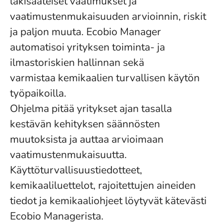
lakisääteiset vaatimukset ja
vaatimustenmukaisuuden arvioinnin, riskit
ja paljon muuta. Ecobio Manager
automatisoi yrityksen toiminta- ja
ilmastoriskien hallinnan sekä
varmistaa kemikaalien turvallisen käytön
työpaikoilla.
Ohjelma pitää yritykset ajan tasalla
kestävän kehityksen säännösten
muutoksista ja auttaa arvioimaan
vaatimustenmukaisuutta.
Käyttöturvallisuustiedotteet,
kemikaaliluettelot, rajoitettujen aineiden
tiedot ja kemikaaliohjeet löytyvät kätevästi
Ecobio Managerista.